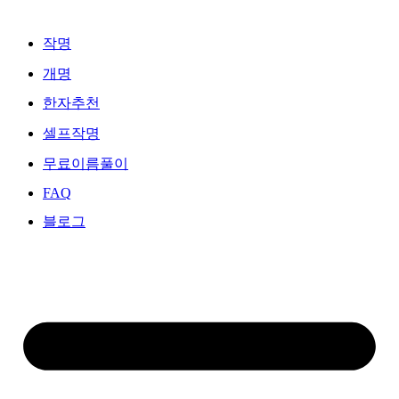
Skip
to
작명
content
개명
한자추천
셀프작명
무료이름풀이
FAQ
블로그