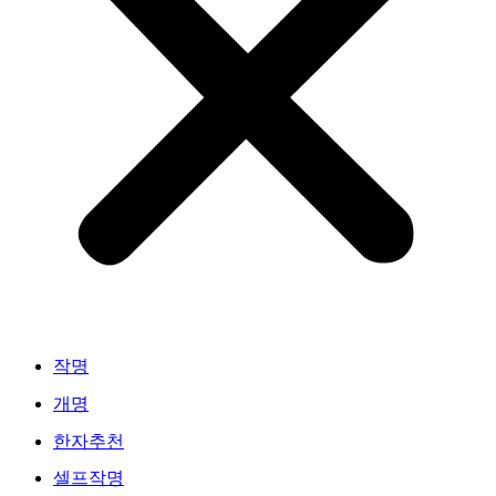
작명
개명
한자추천
셀프작명