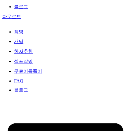
블로그
다운로드
작명
개명
한자추천
셀프작명
무료이름풀이
FAQ
블로그