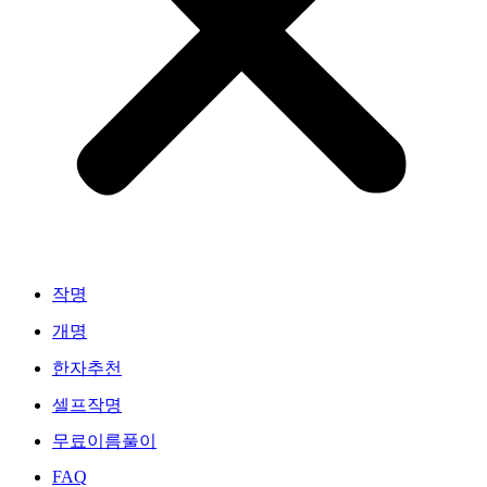
작명
개명
한자추천
셀프작명
무료이름풀이
FAQ